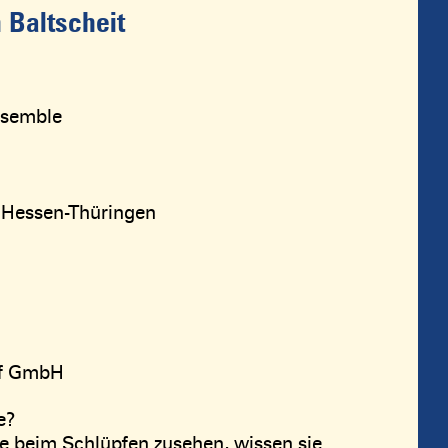
 Baltscheit
nsemble
g Hessen-Thüringen
rf GmbH
e?
e beim Schlüpfen zusehen, wissen sie