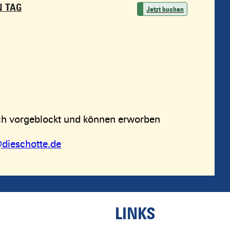
N TAG
Jetzt buchen
lich vorgeblockt und können erworben
dieschotte.de
LINKS