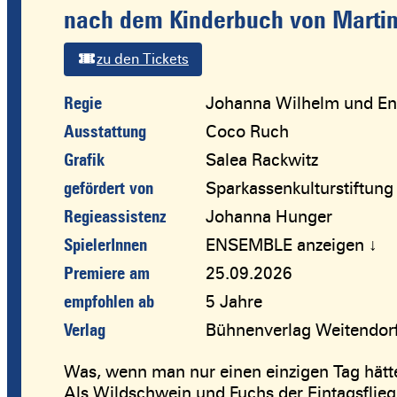
nach dem Kinderbuch von Martin
zu den Tickets
Regie
Johanna Wilhelm und E
Ausstattung
Coco Ruch
Grafik
Salea Rackwitz
gefördert von
Sparkassenkulturstiftun
Regieassistenz
Johanna Hunger
SpielerInnen
ENSEMBLE anzeigen ↓
Premiere am
25.09.2026
empfohlen ab
5 Jahre
Verlag
Bühnenverlag Weitendo
Was, wenn man nur einen einzigen Tag hätt
Als Wildschwein und Fuchs der Eintagsflieg