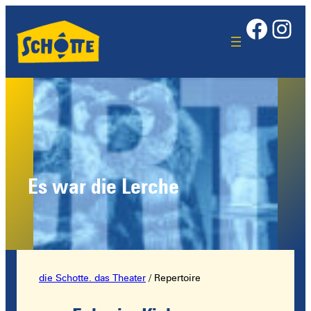
Face
Ins
Es war die Lerche
die Schotte. das Theater
/
Repertoire