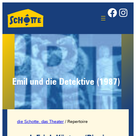
Face
Ins
Emil und die Detektive (1987)
die Schotte. das Theater
/
Repertoire