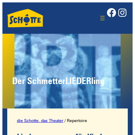
Face
Ins
Der SchmetterLIEDERling
die Schotte. das Theater
/
Repertoire