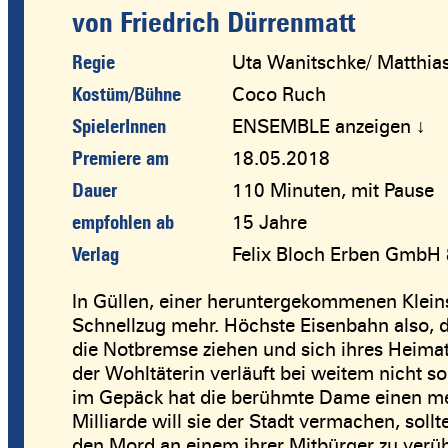
von Friedrich Dürrenmatt
Regie
Uta Wanitschke/ Matthia
Kostüm/Bühne
Coco Ruch
SpielerInnen
ENSEMBLE anzeigen ↓
Premiere am
18.05.2018
Dauer
110 Minuten, mit Pause
empfohlen ab
15 Jahre
Verlag
Felix Bloch Erben GmbH 
In Güllen, einer heruntergekommenen Kleinst
Schnellzug mehr. Höchste Eisenbahn also, da
die Notbremse ziehen und sich ihres Heima
der Wohltäterin verläuft bei weitem nicht s
im Gepäck hat die berühmte Dame einen meh
Milliarde will sie der Stadt vermachen, soll
den Mord an einem ihrer Mitbürger zu verü