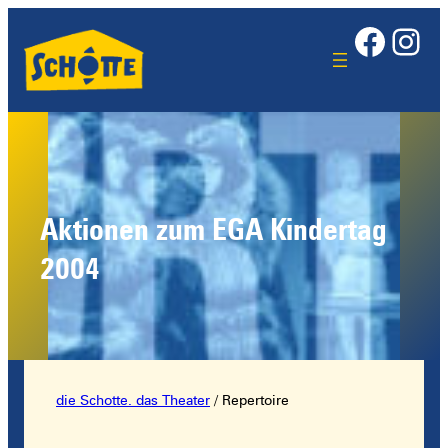
Face
Ins
Aktionen zum EGA Kindertag
2004
die Schotte. das Theater
/
Repertoire