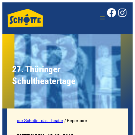
Face
Ins
27. Thüringer
Schultheatertage
die Schotte. das Theater
/
Repertoire