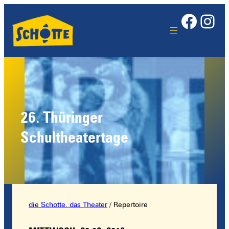
Face
Ins
26. Thüringer
Schultheatertage
die Schotte. das Theater
/
Repertoire