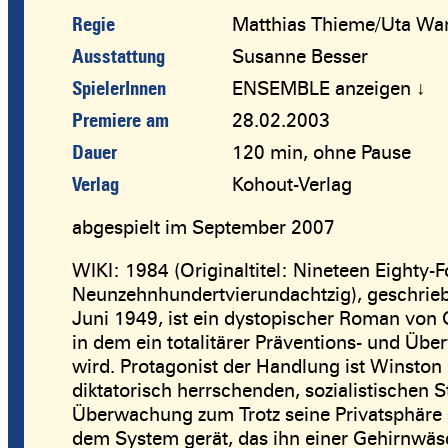
Regie
Matthias Thieme/Uta Wa
Ausstattung
Susanne Besser
SpielerInnen
ENSEMBLE anzeigen ↓
Premiere am
28.02.2003
Dauer
120 min, ohne Pause
Verlag
Kohout-Verlag
abgespielt im September 2007
WIKI: 1984 (Originaltitel: Nineteen Eighty-Fo
Neunzehnhundertvierundachtzig), geschrie
Juni 1949, ist ein dystopischer Roman von G
in dem ein totalitärer Präventions- und Üb
wird. Protagonist der Handlung ist Winston 
diktatorisch herrschenden, sozialistischen S
Überwachung zum Trotz seine Privatsphäre s
dem System gerät, das ihn einer Gehirnwäsc