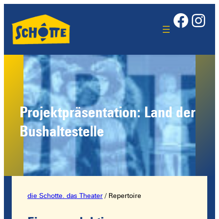
Face
Ins
Projektpräsentation: Land der
Bushaltestelle
die Schotte. das Theater
/
Repertoire